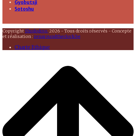
Gyobutsji
Sotoshu
Copyright
Shododojo.
2026 - Tous droits réservés - Concepte
et réalisation :
zenaroundtheclock.be
Charte Ethique